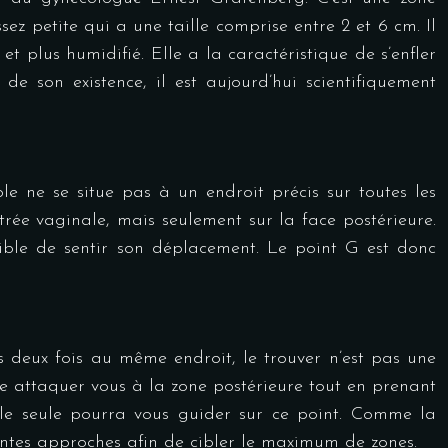
z petite qui a une taille comprise entre 2 et 6 cm. Il
et plus humidifié. Elle a la caractéristique de s’enfler
e son existence, il est aujourd’hui scientifiquement
ible ne se situe pas à un endroit précis sur toutes les
trée vaginale, mais seulement sur la face postérieure.
sible de sentir son déplacement. Le point G est donc
ais deux fois au même endroit, le trouver n’est pas une
ite attaquer vous à la zone postérieure tout en prenant
elle seule pourra vous guider sur ce point. Comme la
érentes approches afin de cibler le maximum de zones.