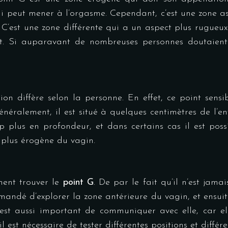
i peut mener à l’orgasme. Cependant, c’est une zone asse
 C’est une zone différente qui a un aspect plus rugueux 
nt. Si auparavant de nombreuses personnes doutaient d
tion diffère selon la personne. En effet, ce point sens
néralement, il est situé à quelques centimètres de l’en
up plus en profondeur, et dans certains cas il est pos
 plus érogène du vagin.
ment trouver le
point G
. De par le fait qu’il n’est jam
commandé d’explorer la zone antérieure du vagin, et ensu
Il est aussi important de communiquer avec elle, car 
l est nécessaire de tester différentes positions et diff