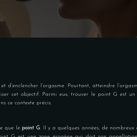
et d’enclencher l’orgasme. Pourtant, atteindre l’orgas
ser cet objectif. Parmi eux, trouver le point G est un
ns ce contexte précis.
ce que le
point G
. Il y a quelques années, de nombreux a
e point G est une zone érogène qui doit son appellati